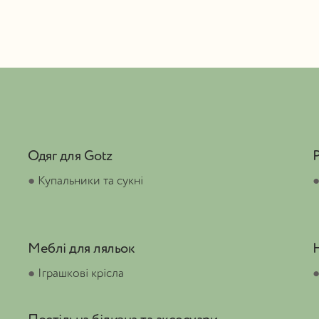
Одяг для Gotz
●
Купальники та сукні
Меблі для ляльок
●
Іграшкові крісла