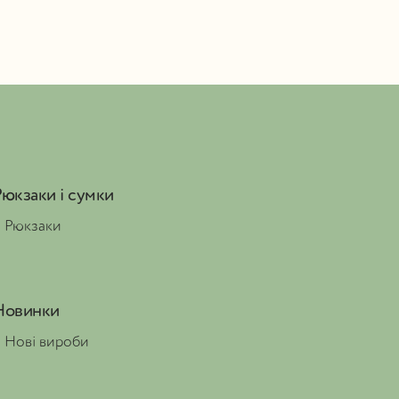
Рюкзаки і сумки
●
Рюкзаки
Новинки
●
Нові вироби