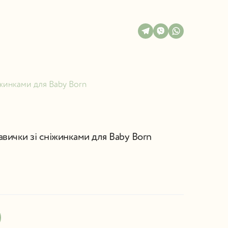
іжинками для Baby Born
авички зі сніжинками для Baby Born