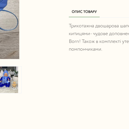
ОПИС ТОВАРУ
Трикотажна двошарова шапо
китицями- чудове доповнен
Born! Також в комплекті уте
помпончиками.