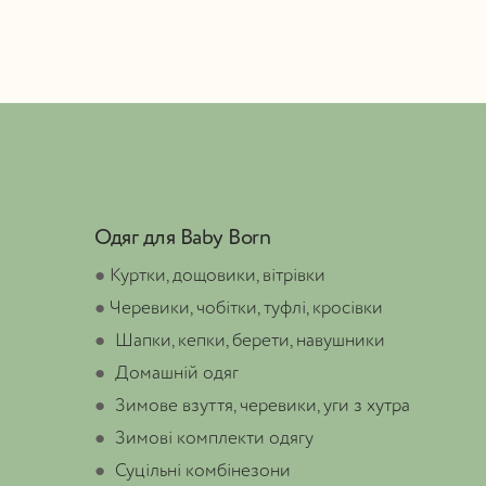
Одяг для Baby Born
●
Куртки, дощовики, вітрівки
●
Черевики, чобітки, туфлі, кросівки
●
Шапки, кепки, берети, навушники
●
Домашній одяг
●
Зимове взуття, черевики, уги з хутра
●
Зимові комплекти одягу
●
Суцільні комбінезони