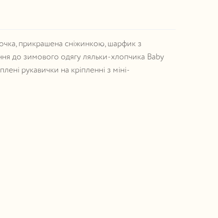
чка, прикрашена сніжинкою, шарфик з
ня до зимового одягу ляльки-хлопчика Baby
плені рукавички на кріпленні з міні-