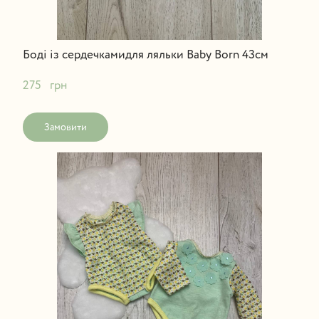
Боді із сердечкамидля ляльки Baby Born 43см
275   грн
Замовити