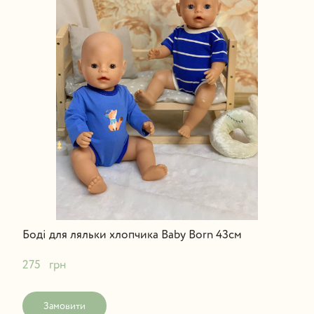
Боді для ляльки хлопчика Baby Born 43см
275   грн
Замовити