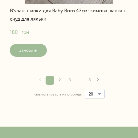
В'язані шапки для Baby Born 43см: зимова шапка і
снуд для ляльки
180   грн
Замовити
1
2
3
...
8
Кількість товарів на сторінці: