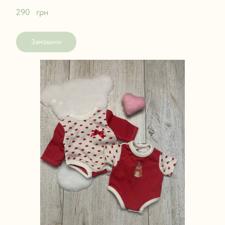
290   грн
Замовити