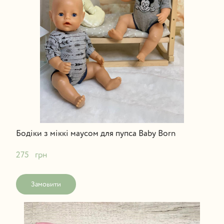
Бодіки з міккі маусом для пупса Baby Born
275   грн
Замовити