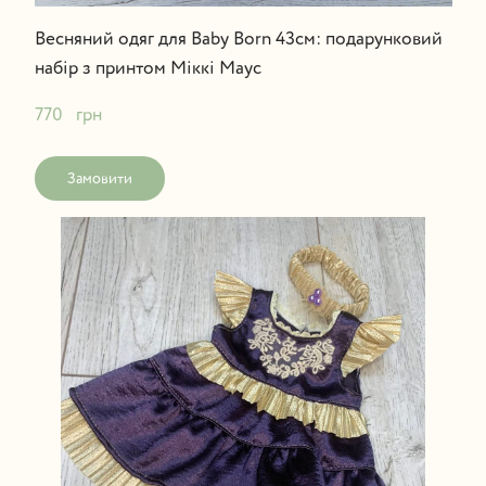
Весняний одяг для Baby Born 43см: подарунковий
набір з принтом Міккі Маус
770   грн
Замовити