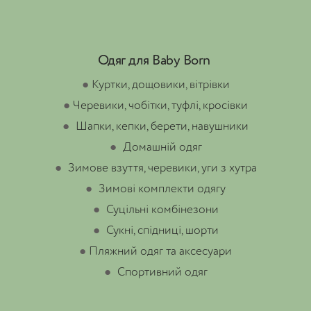
Одяг для Baby Born
●
Куртки, дощовики, вітрівки
●
Черевики, чобітки, туфлі, кросівки
●
Шапки, кепки, берети, навушники
●
Домашній одяг
●
Зимове взуття, черевики, уги з хутра
●
Зимові комплекти одягу
●
Суцільні комбінезони
●
Сукні, спідниці, шорти
●
Пляжний одяг та аксесуари
●
Спортивний одяг