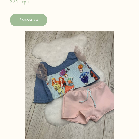
274   грн
Замовити