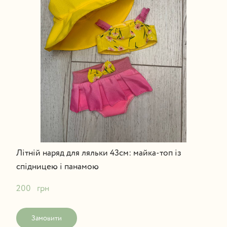
Літній наряд для ляльки 43см: майка-топ із
спідницею і панамою
200   грн
Замовити