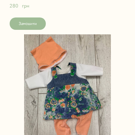
280   грн
Замовити