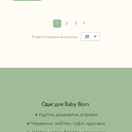
1
2
3
Кількість товарів на сторінці:
Одяг для Baby Born
●
Куртки, дощовики, вітрівки
●
Черевики, чобітки, туфлі, кросівки