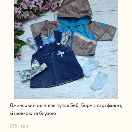
Джинсовий одяг для пупса Бебі Борн з сарафаном,
вітрoвкою та блузою
535   грн