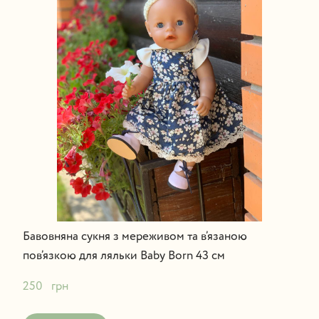
Бавовняна сукня з мереживом та в’язаною
пов’язкою для ляльки Baby Born 43 см
250   грн