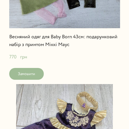
Весняний одяг для Baby Born 43см: подарунковий
набір з принтом Міккі Маус
770   грн
Замовити