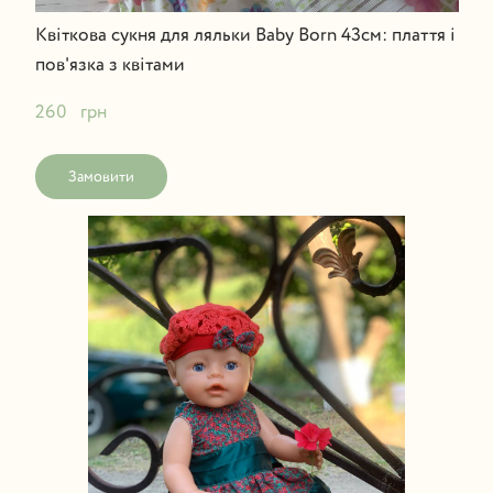
Квіткова сукня для ляльки Baby Born 43см: плаття і
пов'язка з квітами
260   грн
Замовити