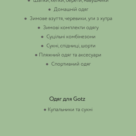
●
Шапки, кепки, берети, навушники
●
Домашній одяг
●
Зимове взуття, черевики, уги з хутра
●
Зимові комплекти одягу
●
Суцільні комбінезони
●
Сукні, спідниці, шорти
●
Пляжний одяг та аксесуари
●
Спортивний одяг
Одяг для Gotz
●
Купальники та сукні