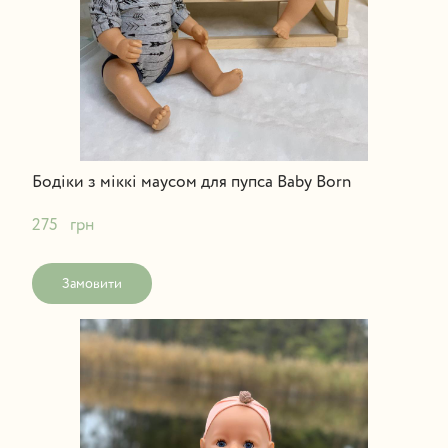
Бодіки з міккі маусом для пупса Baby Born
275   грн
Замовити