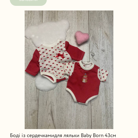
Боді із сердечкамидля ляльки Baby Born 43см