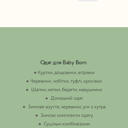
Одяг для Baby Born
●
Куртки, дощовики, вітрівки
●
Черевики, чобітки, туфлі, кросівки
●
Шапки, кепки, берети, навушники
●
Домашній одяг
●
Зимове взуття, черевики, уги з хутра
●
Зимові комплекти одягу
●
Суцільні комбінезони