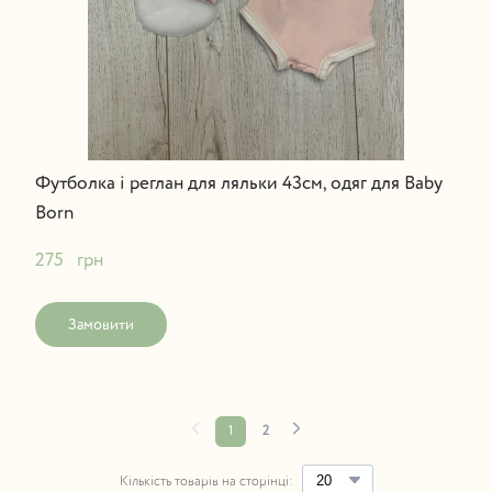
Футболка і реглан для ляльки 43см, одяг для Baby
Born
275   грн
Замовити
1
2
Кількість товарів на сторінці: