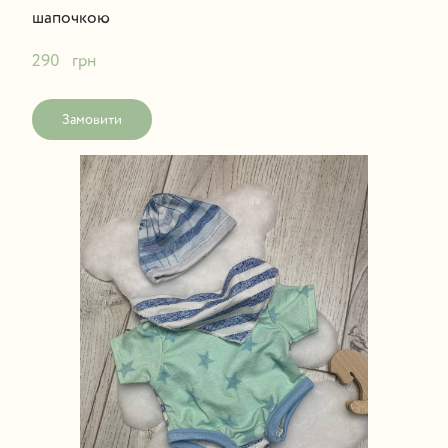
шапочкою
290   грн
Замовити