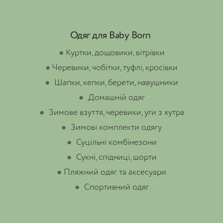
Одяг для Baby Born
●
Куртки, дощовики, вітрівки
●
Черевики, чобітки, туфлі, кросівки
●
Шапки, кепки, берети, навушники
●
Домашній одяг
●
Зимове взуття, черевики, уги з хутра
●
Зимові комплекти одягу
●
Суцільні комбінезони
●
Сукні, спідниці, шорти
●
Пляжний одяг та аксесуари
●
Спортивний одяг