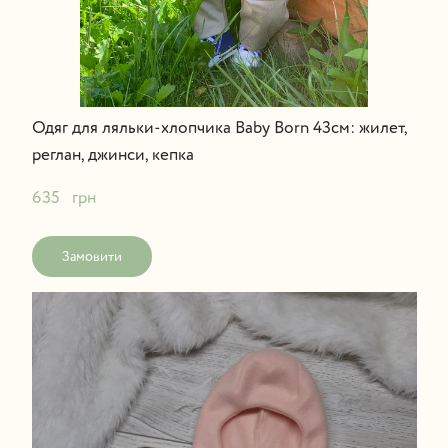
Одяг для ляльки-хлопчика Baby Born 43см: жилет,
реглан, джинси, кепка
635   грн
Замовити