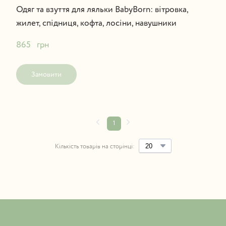
Одяг та взуття для ляльки BabyBorn: вітровка,
жилет, спідниця, кофта, лосіни, навушники
865   грн
Замовити
1
Кількість товарів на сторінці: