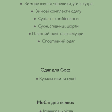
●
Зимове взуття, черевики, уги з хутра
●
Зимові комплекти одягу
●
Суцільні комбінезони
●
Сукні, спідниці, шорти
●
Пляжний одяг та аксесуари
●
Спортивний одяг
Одяг для Gotz
●
Купальники та сукні
Меблі для ляльок
●
Іграшкові крісла