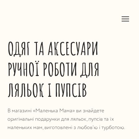
ОДЯГ ТА АКСЕСУАРИ
РУЧНОЇ РОБОТИ ДЛЯ
ЛЯЛЬОК І ПУПСІВ
В магазині «Маленька Мама» ви знайдете
оригінальні подарунки для ляльок, пупсів та їх
маленьких мам, виготовлені з любов'ю і турботою.