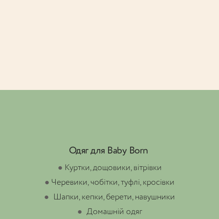
Одяг для Baby Born
●
Куртки, дощовики, вітрівки
●
Черевики, чобітки, туфлі, кросівки
●
Шапки, кепки, берети, навушники
●
Домашній одяг