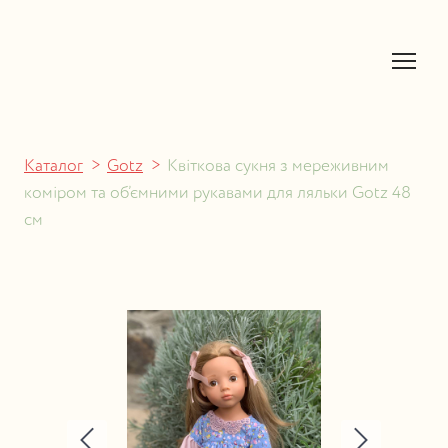
Каталог
Gotz
Квіткова сукня з мереживним
коміром та об’ємними рукавами для ляльки Gotz 48
см