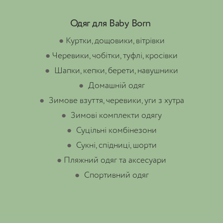
Одяг для Baby Born
●
Куртки, дощовики, вітрівки
●
Черевики, чобітки, туфлі, кросівки
●
Шапки, кепки, берети, навушники
●
Домашній одяг
●
Зимове взуття, черевики, уги з хутра
●
Зимові комплекти одягу
●
Суцільні комбінезони
●
Сукні, спідниці, шорти
●
Пляжний одяг та аксесуари
●
Спортивний одяг