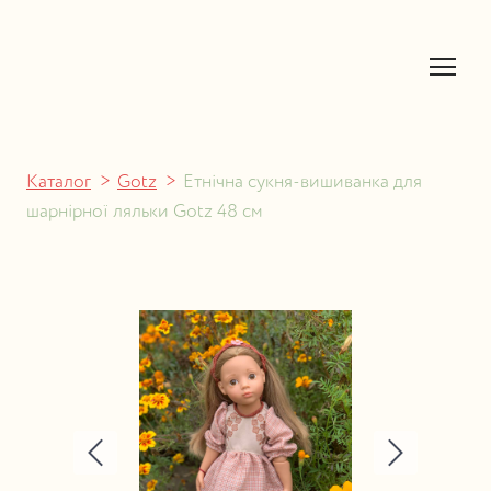
Каталог
Gotz
Етнічна сукня-вишиванка для
шарнірної ляльки Gotz 48 см